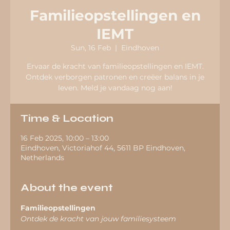
Familieopstellingen en
IEMT
Sun, 16 Feb
  |  
Eindhoven
Ervaar de kracht van familieopstellingen en IEMT.
Ontdek verborgen patronen en creëer balans in je
leven. Meld je vandaag nog aan!
Time & Location
16 Feb 2025, 10:00 – 13:00
Eindhoven, Victoriahof 44, 5611 BP Eindhoven,
Netherlands
About the event
Familieopstellingen
Ontdek de kracht van jouw familiesysteem