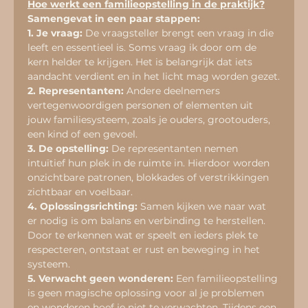
Hoe werkt een familieopstelling in de praktijk?
Samengevat in een paar stappen:
1. Je vraag:
 De vraagsteller brengt een vraag in die 
leeft en essentieel is. Soms vraag ik door om de 
kern helder te krijgen. Het is belangrijk dat iets 
aandacht verdient en in het licht mag worden gezet.
2. Representanten:
 Andere deelnemers 
vertegenwoordigen personen of elementen uit 
jouw familiesysteem, zoals je ouders, grootouders, 
een kind of een gevoel.
3. De opstelling:
 De representanten nemen 
intuïtief hun plek in de ruimte in. Hierdoor worden 
onzichtbare patronen, blokkades of verstrikkingen 
zichtbaar en voelbaar.
4. Oplossingsrichting:
 Samen kijken we naar wat 
er nodig is om balans en verbinding te herstellen. 
Door te erkennen wat er speelt en ieders plek te 
respecteren, ontstaat er rust en beweging in het 
systeem.
5. Verwacht geen wonderen:
 Een familieopstelling 
is geen magische oplossing voor al je problemen 
en wonderen hoef je niet te verwachten. Tijdens een 