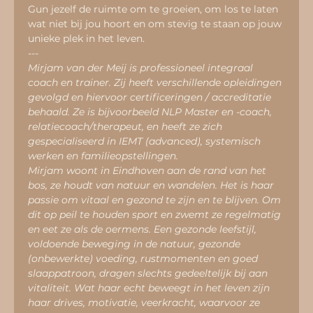
Gun jezelf de ruimte om te groeien, om los te laten 
wat niet bij jou hoort en om stevig te staan op jouw 
unieke plek in het leven.
---
Mirjam van der Meij is professioneel integraal 
coach en trainer. Zij heeft verschillende opleidingen 
gevolgd en hiervoor certificeringen / accreditatie 
behaald. Ze is bijvoorbeeld NLP Master en -coach, 
relatiecoach/therapeut, en heeft ze zich 
gespecialiseerd in IEMT (advanced), systemisch 
werken en familieopstellingen.
Mirjam woont in Eindhoven aan de rand van het 
bos, ze houdt van natuur en wandelen. Het is haar 
passie om vitaal en gezond te zijn en te blijven. Om 
dit op peil te houden sport en zwemt ze regelmatig 
en eet ze als de oermens. Een gezonde leefstijl, 
voldoende beweging in de natuur, gezonde 
(onbewerkte) voeding, rustmomenten en goed 
slaappatroon, dragen slechts gedeeltelijk bij aan 
vitaliteit. Wat haar echt beweegt in het leven zijn 
haar drives, motivatie, veerkracht, waarvoor ze 