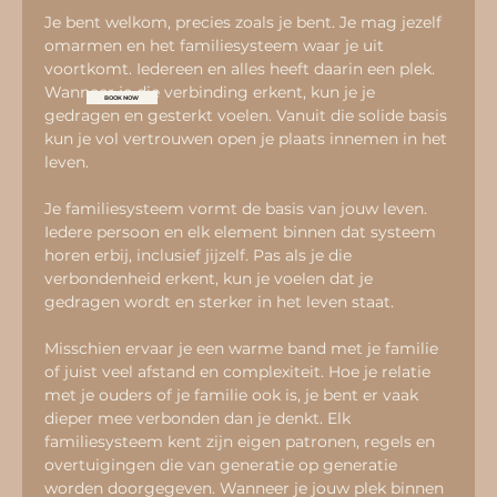
Je bent welkom, precies zoals je bent. Je mag jezelf 
omarmen en het familiesysteem waar je uit 
voortkomt. Iedereen en alles heeft daarin een plek. 
Wanneer je die verbinding erkent, kun je je 
BOOK NOW
gedragen en gesterkt voelen. Vanuit die solide basis 
kun je vol vertrouwen open je plaats innemen in het 
leven.
Je familiesysteem vormt de basis van jouw leven. 
Iedere persoon en elk element binnen dat systeem 
horen erbij, inclusief jijzelf. Pas als je die 
verbondenheid erkent, kun je voelen dat je 
gedragen wordt en sterker in het leven staat.
Misschien ervaar je een warme band met je familie 
of juist veel afstand en complexiteit. Hoe je relatie 
met je ouders of je familie ook is, je bent er vaak 
dieper mee verbonden dan je denkt. Elk 
familiesysteem kent zijn eigen patronen, regels en 
overtuigingen die van generatie op generatie 
worden doorgegeven. Wanneer je jouw plek binnen 