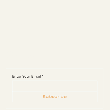
The Studio
ABOUT
MEMBERSHIP
CONTACT
Join
CLASSES
EVENTS
BOOK A CLASS
Begin Your Journey with Us
Enter Your Email
*
Subscribe